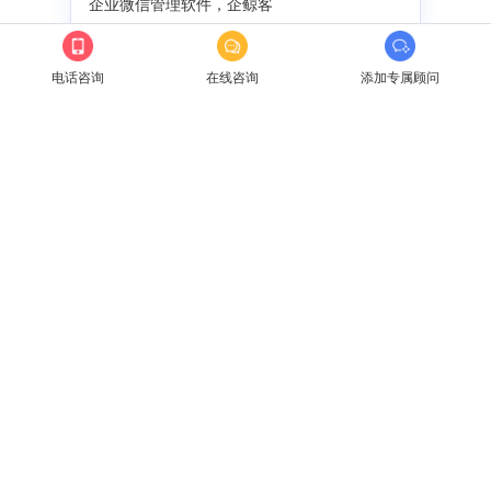
企业微信管理软件，企鲸客
企微SCRM系统的基本功能有哪
电话咨询
在线咨询
添加专属顾问
企鲸客scrm软件主要功能有哪
企业微信提供会话存档功能
企鲸客SCRM
科技·让营销服务更简单
咨询热线：
175 1328 8562
电子邮箱：
admin@qijingke.com
公司地址：
河南省郑州市金水东路绿地新都会6号楼1006