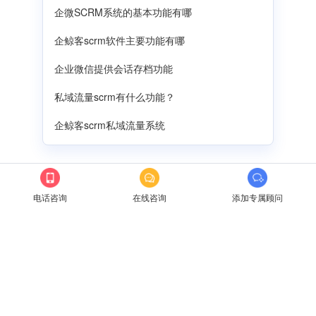
企微SCRM系统的基本功能有哪
企鲸客scrm软件主要功能有哪
企业微信提供会话存档功能
私域流量scrm有什么功能？
企鲸客scrm私域流量系统
电话咨询
在线咨询
添加专属顾问
企鲸客SCRM
科技·让营销服务更简单
咨询热线：
175 1328 8562
电子邮箱：
admin@qijingke.com
公司地址：
河南省郑州市金水东路绿地新都会6号楼1006