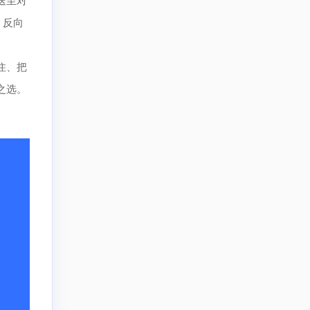
，反向
住、把
之选。